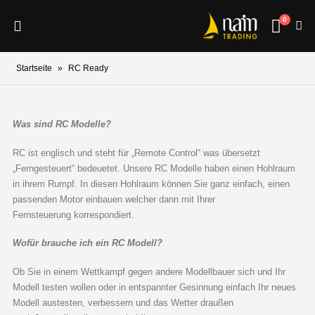
0
Startseite
»
RC Ready
Was sind RC Modelle?
RC ist englisch und steht für „Remote Control“ was übersetzt
„Ferngesteuert“ bedeuetet. Unsere RC Modelle haben einen Hohlraum
in ihrem Rumpf. In diesen Hohlraum können Sie ganz einfach, einen
passenden Motor einbauen welcher dann mit Ihrer
Fernsteuerung korrespondiert.
Wofür brauche ich ein RC Modell?
Ob Sie in einem Wettkampf gegen andere Modellbauer sich und Ihr
Modell testen wollen oder in entspannter Gesinnung einfach Ihr neues
Modell austesten, verbessern und das Wetter draußen