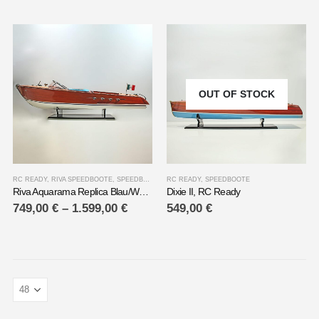
OUT OF STOCK
RC READY
,
RIVA SPEEDBOOTE
,
SPEEDBOOTE
RC READY
,
SPEEDBOOTE
Riva Aquarama Replica Blau/Weiß, RC Ready
Dixie II, RC Ready
749,00
€
–
1.599,00
€
549,00
€