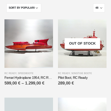
OUT OF STOCK
RC READY
,
SPEEDBOOTE
RC READY
,
SONSTIGE BOOTE
Ferrari Hydroplane 1954, RC READY
Pilot Boot, RC Ready
599,00
€
–
1.299,00
€
289,00
€