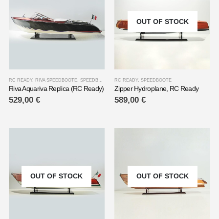
OUT OF STOCK
RC READY
,
RIVA SPEEDBOOTE
,
SPEEDBOOTE
RC READY
,
SPEEDBOOTE
Riva Aquariva Replica (RC Ready)
Zipper Hydroplane, RC Ready
529,00
€
589,00
€
OUT OF STOCK
OUT OF STOCK