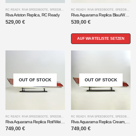
RC READY
,
RIVA SPEEDBOOTE
,
SPEEDBOOTE
RC READY
,
RIVA SPEEDBOOTE
,
SPEEDBOOTE
Riva Ariston Replica, RC Ready
Riva Aquarama Replica Blau/Weiß, RC Ready
529,00
€
539,00
€
AUF WARTELISTE SETZEN
OUT OF STOCK
OUT OF STOCK
RC READY
,
RIVA SPEEDBOOTE
,
SPEEDBOOTE
RC READY
,
RIVA SPEEDBOOTE
,
SPEEDBOOTE
Riva Aquarama Replica Rot/Weiß, RC Ready
Riva Aquarama Replica Cream, RC Ready
749,00
€
749,00
€